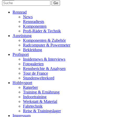
Go
Rennrad
News
Rennradtests
Komponenten
Profi-Räder & Technik
Ausrüstung
Komponenten & Zubehör
Radcomputer & Powermeter
Bekleidung
Profisport
Insidernews & Interviews
Fotogalerien
Rennberichte & Analysen
Tour de France
Stundenweltrekord
Hobbysport
Ratgeber
Training & Ernährung
Indoortraining
Werkstatt & Material
Fahrtechnik
Reise & Trainingslager
Impressum