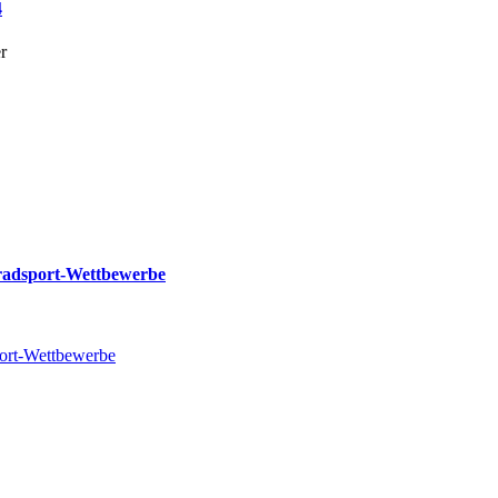
4
r
nradsport-Wettbewerbe
port-Wettbewerbe