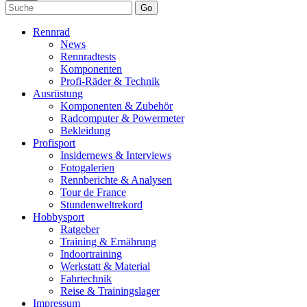
Go
Rennrad
News
Rennradtests
Komponenten
Profi-Räder & Technik
Ausrüstung
Komponenten & Zubehör
Radcomputer & Powermeter
Bekleidung
Profisport
Insidernews & Interviews
Fotogalerien
Rennberichte & Analysen
Tour de France
Stundenweltrekord
Hobbysport
Ratgeber
Training & Ernährung
Indoortraining
Werkstatt & Material
Fahrtechnik
Reise & Trainingslager
Impressum