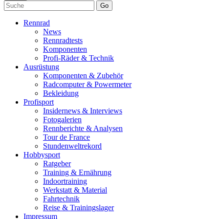
Go
Rennrad
News
Rennradtests
Komponenten
Profi-Räder & Technik
Ausrüstung
Komponenten & Zubehör
Radcomputer & Powermeter
Bekleidung
Profisport
Insidernews & Interviews
Fotogalerien
Rennberichte & Analysen
Tour de France
Stundenweltrekord
Hobbysport
Ratgeber
Training & Ernährung
Indoortraining
Werkstatt & Material
Fahrtechnik
Reise & Trainingslager
Impressum