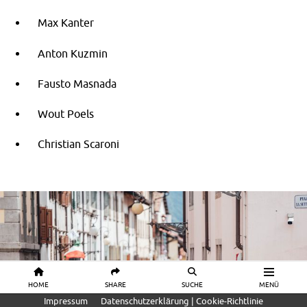
Max Kanter
Anton Kuzmin
Fausto Masnada
Wout Poels
Christian Scaroni
HOME
SHARE
SUCHE
MENÜ
Impressum
Datenschutzerklärung | Cookie-Richtlinie