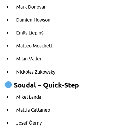
Mark Donovan
Damien Howson
Emīls Liepiņš
Matteo Moschetti
Milan Vader
Nickolas Zukowsky
Soudal – Quick-Step
Mikel Landa
Mattia Cattaneo
Josef Černý