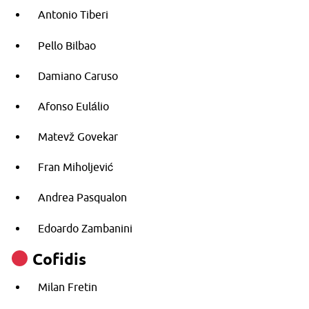
Antonio Tiberi
Pello Bilbao
Damiano Caruso
Afonso Eulálio
Matevž Govekar
Fran Miholjević
Andrea Pasqualon
Edoardo Zambanini
Cofidis
Milan Fretin