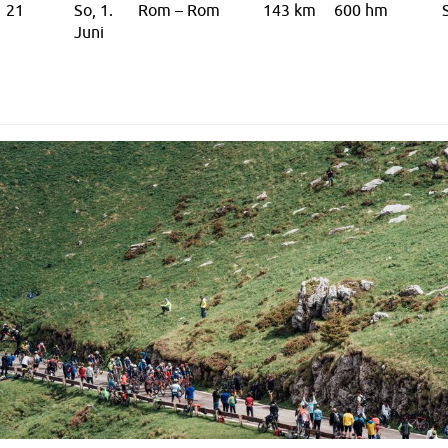
21
So, 1.
Rom – Rom
143 km
600 hm
Juni