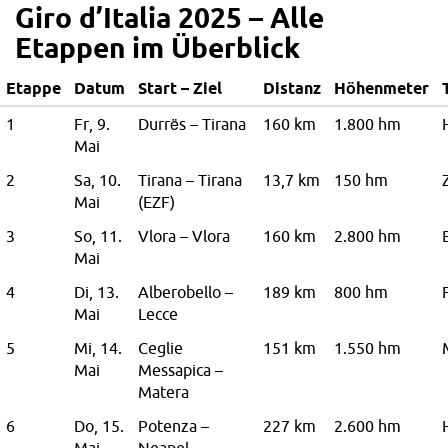
Giro d’Italia 2025 – Alle
Etappen im Überblick
Etappe
Datum
Start – Ziel
Distanz
Höhenmeter
1
Fr, 9.
Durrës – Tirana
160 km
1.800 hm
Mai
2
Sa, 10.
Tirana – Tirana
13,7 km
150 hm
Mai
(EZF)
3
So, 11.
Vlora – Vlora
160 km
2.800 hm
Mai
4
Di, 13.
Alberobello –
189 km
800 hm
Mai
Lecce
5
Mi, 14.
Ceglie
151 km
1.550 hm
Mai
Messapica –
Matera
6
Do, 15.
Potenza –
227 km
2.600 hm
Mai
Neapel