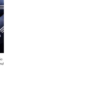
So
und