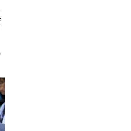
r
e
g
m