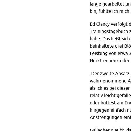
lange gearbeitet un
bin, fühlte ich mich
Ed Clancy verfolgt 
Trainingstagebuch 
habe. Das ließt sic
beinhaltete drei Bl
Leistung von etwa 
Herzfrequenz oder Ä
„Der zweite Absatz
wahrgenommene Ans
als ich es bei dies
relativ leicht gefal
oder hättest am En
hingegen einfach n
Anstrengungen einf
Gallagher glaubt, d