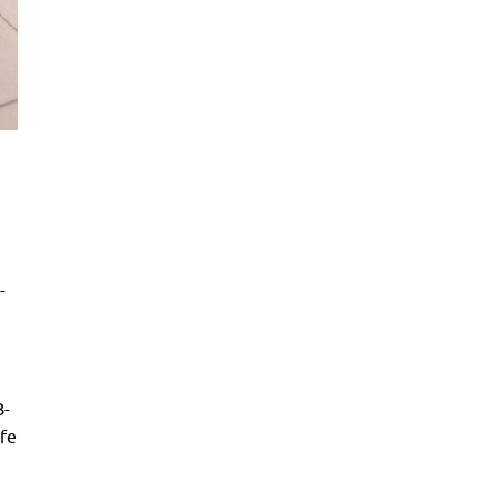
.
-
B-
lfe