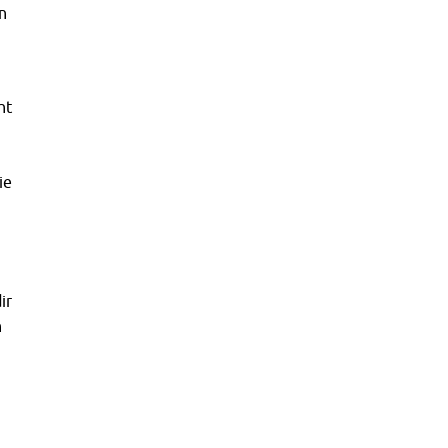
n
ht
ie
ir
n