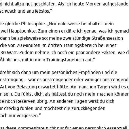
d nicht allzu gut geschlafen. Als ich heute Morgen aufgestande
 schwach und antriebslos.“
die gleiche Philosophie. „Normalerweise beinhaltet mein
zwei Hauptpunkte. Zum einen erkläre ich genau, was ich gemac
h dann beispielsweise so: meine zweistündige Straßensession
öcke von 20 Minuten im dritten Trainingsbereich bei einer
330 Watt. Zudem nehme ich noch ein paar andere Fakten, wie d
hnliches, mit in mein Trainingstagebuch auf.“
 dreht sich dann um mein persönliches Empfinden und die
trengung – war es anstrengender oder weniger anstrengend
er Art von Belastung erwartet hätte. An manchen Tagen wird es d
len sein. Du fühlst dich, als hättest du noch mehr machen könne
de noch Reserven übrig. An anderen Tagen wirst du dich
ur dreckig fühlen und möchtest die zurückliegenden
ach nur vergessen.“
ass diese Kommentare nicht nur für einen persönlich essenziell