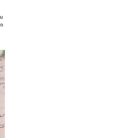
du
en