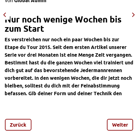
von
Global Admin
Nur noch wenige Wochen bis
zum Start
Es verstreichen nur noch ein paar Wochen bis zur
Etape du Tour 2015. Seit dem ersten Artikel unserer
Serie vor drei Monaten ist eine Menge Zeit vergangen.
Bestimmt hast du die ganzen Wochen viel trainiert und
dich gut auf das bevorstehende Jedermannrennen
vorbereitet. In den wenigen Wochen, die dir jetzt noch
bleiben, solltest du dich mit der Feinabstimmung
befassen. Gib deiner Form und deiner Technik den
letzten Schliff, um am großen Tag mit einem super
Gefühl an den Start gehen zu können.
Die letzten Wochen bieten dir noch einmal die Chance,
Zurück
Weiter
deine Fitness voranzutreiben, um sicherzustellen, dass du
auch in einer vernünftigen Zeit ins Ziel kommst. Zudem