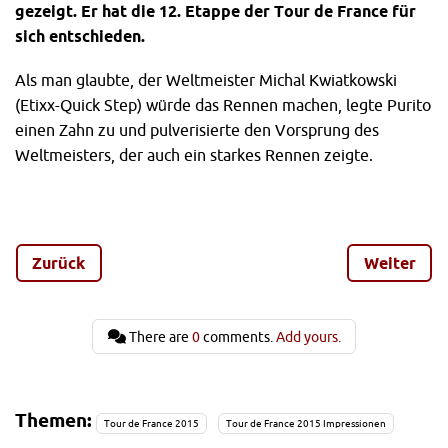
gezeigt. Er hat die 12. Etappe der Tour de France für
sich entschieden.
Als man glaubte, der Weltmeister Michal Kwiatkowski
(Etixx-Quick Step) würde das Rennen machen, legte Purito
einen Zahn zu und pulverisierte den Vorsprung des
Weltmeisters, der auch ein starkes Rennen zeigte.
Der Katusha-Fahrer zeigte deutlich, dass er trotz seiner 36
Jahren noch lange nicht zum alten Eisen gehört. Seine
Qualitäten am Berg waren ohnehin nicht bestritten,
Zurück
Weiter
allerdings hatte es die
12. Etappe mit all dem Regen
und
vor allem dem steilen Anstieg am Schluss wirklich in sich.
There are
0
comments.
Add yours.
Auf den nächsten Seiten liefern wir dir eindrucksvolle
Impressionen der 12. Etappe der Tour de France 2015.
Themen:
Tour de France 2015
Tour de France 2015 Impressionen