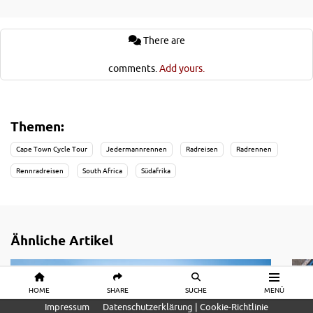
There are
comments.
Add yours.
Themen:
Cape Town Cycle Tour
Jedermannrennen
Radreisen
Radrennen
Rennradreisen
South Africa
Südafrika
Ähnliche Artikel
HOME
SHARE
SUCHE
MENÜ
Impressum
Datenschutzerklärung | Cookie-Richtlinie