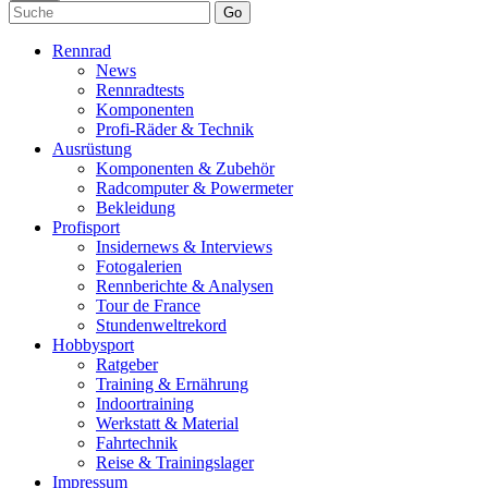
Go
Rennrad
News
Rennradtests
Komponenten
Profi-Räder & Technik
Ausrüstung
Komponenten & Zubehör
Radcomputer & Powermeter
Bekleidung
Profisport
Insidernews & Interviews
Fotogalerien
Rennberichte & Analysen
Tour de France
Stundenweltrekord
Hobbysport
Ratgeber
Training & Ernährung
Indoortraining
Werkstatt & Material
Fahrtechnik
Reise & Trainingslager
Impressum