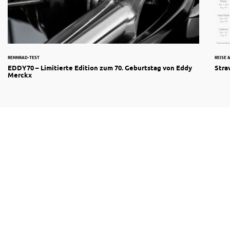
RENNRAD-TEST
REISE 
EDDY70 – Limitierte Edition zum 70. Geburtstag von Eddy
Stra
Merckx