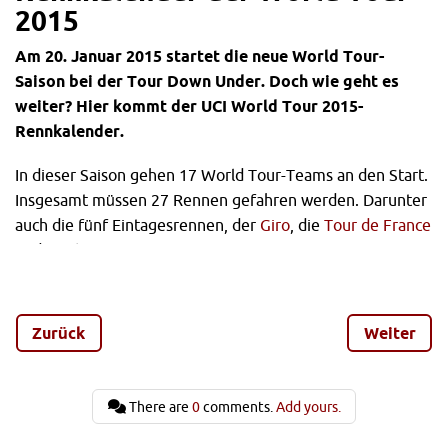
2015
Am 20. Januar 2015 startet die neue World Tour-
Saison bei der Tour Down Under. Doch wie geht es
weiter? Hier kommt der UCI World Tour 2015-
Rennkalender.
In dieser Saison gehen 17 World Tour-Teams an den Start.
Insgesamt müssen 27 Rennen gefahren werden. Darunter
auch die fünf Eintagesrennen, der
Giro
, die
Tour de France
und Vuelta a Espana.
Alejandro Valverde (Movistar) wurde in der letzten Saison
zur Nummer eins gekrönt. Joaquim Roudriguez (Katusha)
Zurück
Weiter
wird aber sicherlich versuchen wollen, ein viertes Mal in
den vergangenen sechs Jahren, auf dem ersten Platz zu
landen.
There are
0
comments.
Add yours.
Movistar wird jedoch das Teamranking nach oben treiben