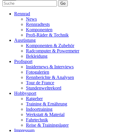
Go
Rennrad
News
Rennradtests
Komponenten
Profi-Räder & Technik
Ausrüstung
Komponenten & Zubehör
Radcomputer & Powermeter
Bekleidung
Profisport
Insidernews & Interviews
Fotogalerien
Rennberichte & Analysen
Tour de France
Stundenweltrekord
Hobbysport
Ratgeber
Training & Ernährung
Indoortraining
Werkstatt & Material
Fahrtechnik
Reise & Trainingslager
Impressum