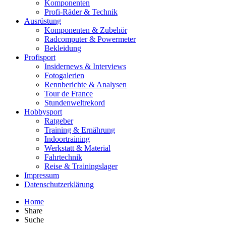
Komponenten
Profi-Räder & Technik
Ausrüstung
Komponenten & Zubehör
Radcomputer & Powermeter
Bekleidung
Profisport
Insidernews & Interviews
Fotogalerien
Rennberichte & Analysen
Tour de France
Stundenweltrekord
Hobbysport
Ratgeber
Training & Ernährung
Indoortraining
Werkstatt & Material
Fahrtechnik
Reise & Trainingslager
Impressum
Datenschutzerklärung
Home
Share
Suche