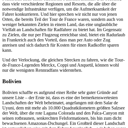
dass viele verschiedene Regionen und Resorts, die alle über die
notwendige Infrastruktur verfügen, um die Aufmerksamkeit der
Fahrer konkurrieren. Und hier sprechen wir nicht nur von jenen
Orten, die bereits Teil der Tour de France waren, sondern auch von
weniger bekannten Zielen in einem Land, das eine unglaubliche
Vielfalt an Landschaften für Radfahrer zu bietet hat. Im Gegensatz
zu Zielen, die nur per Flugzeug erreichbar sind, bietet ein Radurlaub
in Frankreich auch den Vorteil, dass man per Auto oder Zug
anreisen und sich dadurch für Kosten für einen Radkoffer sparen
kann.
Und der Verlockung, die gleichen Strecken zu fahren, wie die Tour-
de-France-Legenden Merckx, Coppi und Anquetil, können wohl
nur die wenigsten Rennradfans widerstehen.
Bolivien
Bolivien schaffte es aufgrund einer Reihe sehr guter Gründe auf
unsere Liste – der Erste ist, dass es eine der bemerkenswertesten
Landschaften der Welt beheimatet, angefangen mit dem Salar de
Uyuni, dem mit mehr als 10.000 Quadrat­kilometern größten Salzsee
der Welt, über die rote Laguna Colorada und den Palca-Canyon mit
seinen rotbraunen, senkrechten Felsformationen, bis hin zum dicht
bewachsenen Amazonas-Dschungel. Ein Großteil dieser Landschaft