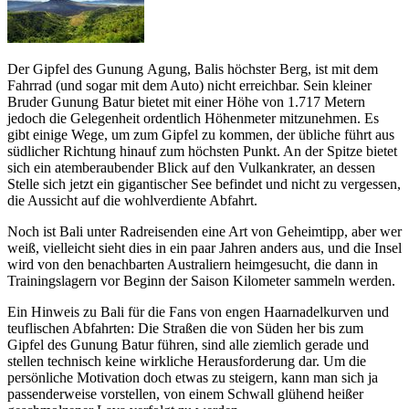
Der Gipfel des Gunung Agung, Balis höchster Berg, ist mit dem
Fahrrad (und sogar mit dem Auto) nicht erreichbar. Sein kleiner
Bruder Gunung Batur bietet mit einer Höhe von 1.717 Metern
jedoch die Gelegenheit ordentlich Höhenmeter mitzunehmen. Es
gibt einige Wege, um zum Gipfel zu kommen, der übliche führt aus
südlicher Richtung hinauf zum höchsten Punkt. An der Spitze bietet
sich ein atemberaubender Blick auf den Vulkankrater, an dessen
Stelle sich jetzt ein gigantischer See befindet und nicht zu vergessen,
die Aussicht auf die wohlverdiente Abfahrt.
Noch ist Bali unter Radreisenden eine Art von Geheimtipp, aber wer
weiß, vielleicht sieht dies in ein paar Jahren anders aus, und die Insel
wird von den benachbarten Australiern heimgesucht, die dann in
Trainingslagern vor Beginn der Saison Kilometer sammeln werden.
Ein Hinweis zu Bali für die Fans von engen Haarnadelkurven und
teuflischen Abfahrten: Die Straßen die von Süden her bis zum
Gipfel des Gunung Batur führen, sind alle ziemlich gerade und
stellen technisch keine wirkliche Herausforderung dar. Um die
persönliche Motivation doch etwas zu steigern, kann man sich ja
passenderweise vorstellen, von einem Schwall glühend heißer