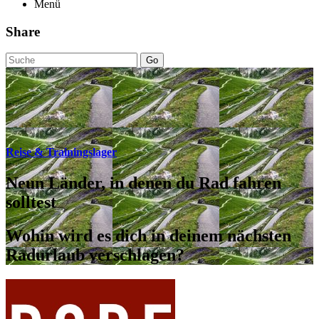
Menü
Share
Go
Reise & Trainingslager
Neun Länder, in denen du Rad fahren
solltest
Wohin wird es dich in deinem nächsten
Radurlaub verschlagen?