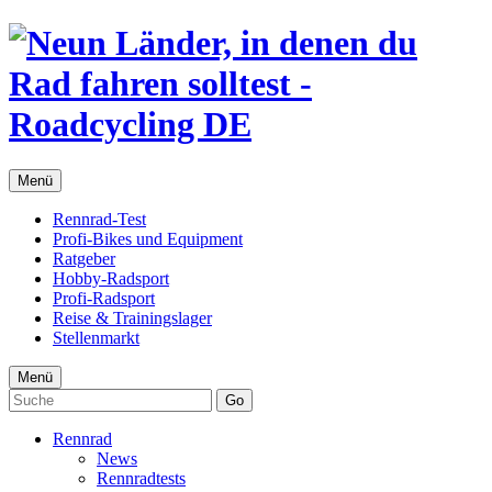
Menü
Rennrad-Test
Profi-Bikes und Equipment
Ratgeber
Hobby-Radsport
Profi-Radsport
Reise & Trainingslager
Stellenmarkt
Menü
Go
Rennrad
News
Rennradtests