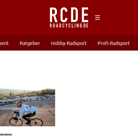
ment
Ratgeber
Hobby-Radsport
Profi-Radsport
RNÄHRUNG