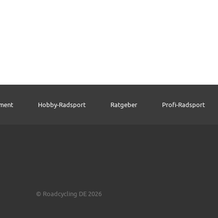
pment
Hobby-Radsport
Ratgeber
Profi-Radsport
© Roadcycling DE 2026