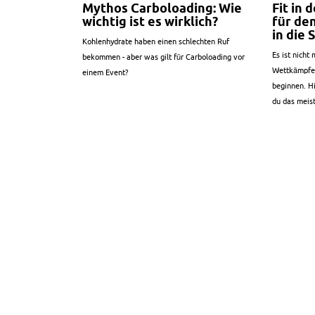
Mythos Carboloading: Wie
Fit in 
wichtig ist es wirklich?
für de
in die 
Kohlenhydrate haben einen schlechten Ruf
Es ist nicht 
bekommen - aber was gilt für Carboloading vor
Wettkämpfe 
einem Event?
beginnen. Hi
du das meist