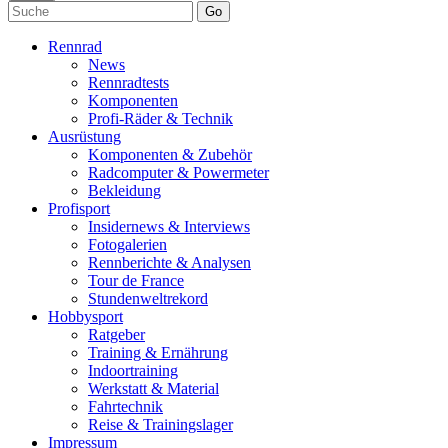
Go
Rennrad
News
Rennradtests
Komponenten
Profi-Räder & Technik
Ausrüstung
Komponenten & Zubehör
Radcomputer & Powermeter
Bekleidung
Profisport
Insidernews & Interviews
Fotogalerien
Rennberichte & Analysen
Tour de France
Stundenweltrekord
Hobbysport
Ratgeber
Training & Ernährung
Indoortraining
Werkstatt & Material
Fahrtechnik
Reise & Trainingslager
Impressum