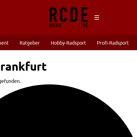
ment
Ratgeber
Hobby-Radsport
Profi-Radsport
Frankfurt
gefunden.