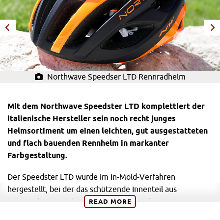
Northwave Speedser LTD Rennradhelm
Mit dem Northwave Speedster LTD komplettiert der
italienische Hersteller sein noch recht junges
Helmsortiment um einen leichten, gut ausgestatteten
und flach bauenden Rennhelm in markanter
Farbgestaltung.
Der Speedster LTD wurde im In-Mold-Verfahren
hergestellt, bei der das schützende Innenteil aus
Polyurethan (PU) direkt in die äußere Schale gespritzt
READ
MORE
wird und dabei eine untrennbare verbindung eingeht. Die