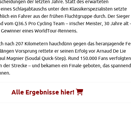
cheidungen der letzten Jahre. Statt des erwarteten
eines Schlagabtauschs unter den Klassikerspezialisten setzte
hlich ein Fahrer aus der frühen Fluchtgruppe durch. Der Sieger
 vom Q36.5 Pro Cycling Team – irischer Meister, 30 Jahre alt 
h Gewinner eines WorldTour-Rennens.
ch nach 207 Kilometern hauchdünn gegen das heranjagende Fe
längen Vorsprung rettete er seinen Erfolg vor Arnaud De Lie
aul Magnier (Soudal Quick-Step). Rund 150.000 Fans verfolgten
an der Strecke – und bekamen ein Finale geboten, das spannen
nnen.
Alle Ergebnisse hier!