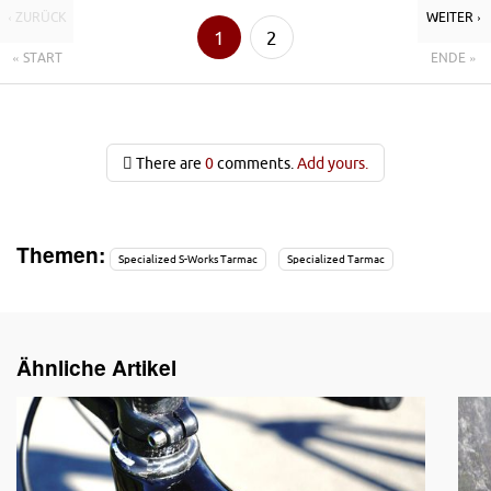
‹ ZURÜCK
WEITER ›
1
2
« START
ENDE »
There are
0
comments.
Add yours.
Themen:
Specialized S-Works Tarmac
Specialized Tarmac
Ähnliche Artikel