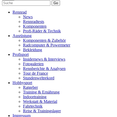
Go
Rennrad
News
Rennradtests
Komponenten
Profi-Räder & Technik
Ausrüstung
Komponenten & Zubehör
Radcomputer & Powermeter
Bekleidung
Profisport
Insidernews & Interviews
Fotogalerien
Rennberichte & Analysen
Tour de France
Stundenweltrekord
Hobbysport
Ratgeber
Training & Ernährung
Indoortraining
Werkstatt & Material
Fahrtechnik
Reise & Trainingslager
Impressum