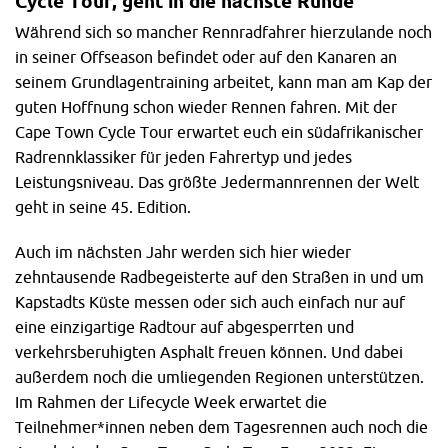
Cycle Tour, geht in die nächste Runde
eTap Gruppe
Während sich so mancher Rennradfahrer hierzulande noch
Eine weitere Innovation, die SRAM speziell für diese
in seiner Offseason befindet oder auf den Kanaren an
Gruppe konzipiert hat, ist das kabellose System namens
seinem Grundlagentraining arbeitet, kann man am Kap der
Airea. Hierbei handelt es sich um ein eigenständiges
guten Hoffnung schon wieder Rennen fahren. Mit der
System, das nichts mit ANT+, Bluetooth oder WiFi zu tun
Cape Town Cycle Tour erwartet euch ein südafrikanischer
hat aber exakt die Funktionen abdeckt, die SRAM
Radrennklassiker für jeden Fahrertyp und jedes
bedienen wollte. Lediglich das Schaltwerk verfügt über
Leistungsniveau. Das größte Jedermannrennen der Welt
ANT+, um mit Steuergeräten kommunizieren zu können.
geht in seine 45. Edition.
Für sicheres Schalten ist gesorgt
Auch im nächsten Jahr werden sich hier wieder
zehntausende Radbegeisterte auf den Straßen in und um
Die SRAM Red eTap Gruppe arbeitet mit einer 128-Bit-
Kapstadts Küste messen oder sich auch einfach nur auf
Verschlüsselung. Rolling-Codes und strenge Paarungs-
eine einzigartige Radtour auf abgesperrten und
Protokolle sorgen für die nötige Sicherheit beim Schalten.
verkehrsberuhigten Asphalt freuen können. Und dabei
So ist garantiert, dass sich die Komponenten lediglich mit
außerdem noch die umliegenden Regionen unterstützen.
der eigenen Gruppe verbinden und nicht mit der
Im Rahmen der Lifecycle Week erwartet die
Schaltung eines anderen Fahrers kommunizieren.
Teilnehmer*innen neben dem Tagesrennen auch noch die
Während der Testphase durchlief die SRAM Red eTap