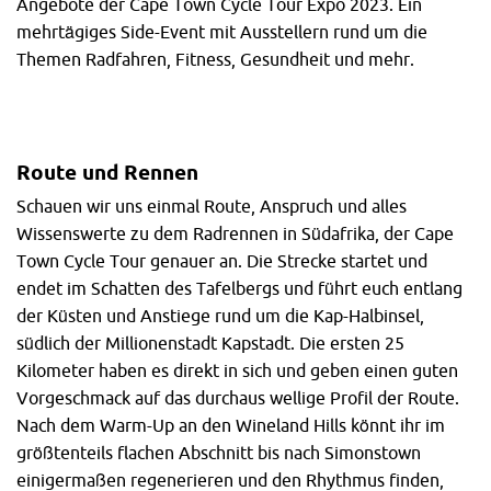
Angebote der Cape Town Cycle Tour Expo 2023. Ein
Gruppe den sogenannten „Peloton Test“. Hierbei wurden
mehrtägiges Side-Event mit Ausstellern rund um die
zwei Tour de France Pelotons nachgestellt und mit SRAMs
Themen Radfahren, Fitness, Gesundheit und mehr.
kabellosen Schaltungen ausgestattet. Alle waren zur
gleichen Zeit aktiv und es gab keine negativen
Auswirkungen.
Route und Rennen
Schauen wir uns einmal Route, Anspruch und alles
Wissenswerte zu dem Radrennen in Südafrika, der Cape
Town Cycle Tour genauer an. Die Strecke startet und
endet im Schatten des Tafelbergs und führt euch entlang
der Küsten und Anstiege rund um die Kap-Halbinsel,
südlich der Millionenstadt Kapstadt. Die ersten 25
Kilometer haben es direkt in sich und geben einen guten
Vorgeschmack auf das durchaus wellige Profil der Route.
Nach dem Warm-Up an den Wineland Hills könnt ihr im
größtenteils flachen Abschnitt bis nach Simonstown
einigermaßen regenerieren und den Rhythmus finden,