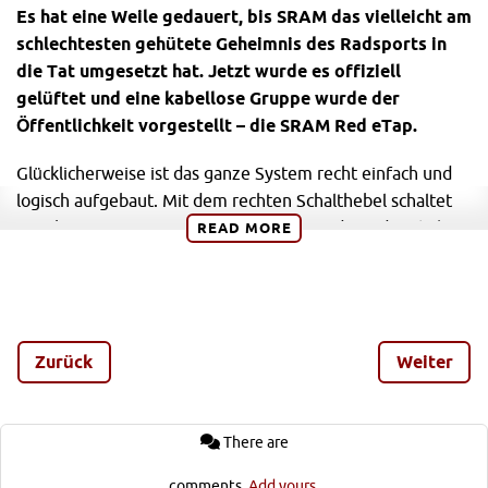
Es hat eine Weile gedauert, bis SRAM das vielleicht am
schlechtesten gehütete Geheimnis des Radsports in
die Tat umgesetzt hat. Jetzt wurde es offiziell
gelüftet und eine kabellose Gruppe wurde der
Öffentlichkeit vorgestellt – die SRAM Red eTap.
Glücklicherweise ist das ganze System recht einfach und
logisch aufgebaut. Mit dem rechten Schalthebel schaltet
man hinten in einen schwereren Gang und mit dem linken
READ
MORE
Hebel in einen leichteren. Der vordere Umwerfer lässt sich
aktivieren, indem man beide Hebel zusammen betätigt. Je
nachdem auf welchem Kettenblatt man sich befindet, wird
die Kette auf das darunter- oder darüberliegende Blatt
Zurück
Weiter
bewegt.
SRAM Red eTap – die Vorteile der
kabellosen Gruppe
There are
Der Vorteil dieses Systems, es bedarf keiner weiteren
comments.
Add yours.