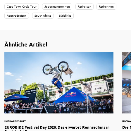
Cape Town Cycle Tour
Jedermannrennen
Radreisen
Radrennen
Rennradreisen
South Africa
Südafrika
Ähnliche Artikel
HOBBY-RADSPORT
HOBBY
EUROBIKE Festival Day 2026: Das erwartet Rennradfans in
Die 