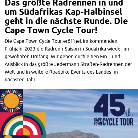
Das größte Radrennen in und
um Südafrikas Kap-Halbinsel
geht in d
ie nächste Runde. Die
Cape Town Cycle Tour!
Die Cape Town Cycle Tour eröffnet im kommenden
Frühjahr 2023 die Radrenn-Saison in Südafrika wieder im
Das Schaltwerk ist das Meisterstück der SRAM Red eTap Gruppe.
gewohnten Umfang. Wir geben euch einen Ein – und
Ausblick in das größte Jedermann Straßen-Radrennen der
Blips – SRAMs Mini-Schaltknöpfe
Welt und in weitere Roadbike Events des Landes im
nächsten Jahr.
Die einzige kabelgebundene Komponente der SRAM Red
eTap Gruppe sind die so genannten Blips. Hierbei handelt
es sich um kleine Schaltknöpfe, die zusätzlich am Lenker
angebracht werden können. Sie lassen sich je nach
Belieben auch unter dem Lenkerband verstecken.
Interessant werden die Blips vor allem bei Sprints, im
Mannschafszeitfahren oder wann immer man die
Möglichkeit haben möchte, in einer aggressiven Position