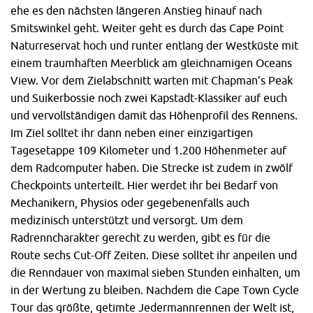
ehe es den nächsten längeren Anstieg hinauf nach
Der vordere SRAM Red eTab Umwerfer wird durch gleichzeitiges
Smitswinkel geht. Weiter geht es durch das Cape Point
Betätigen beider Schalthebel aktiviert.
Naturreservat hoch und runter entlang der Westküste mit
einem traumhaften Meerblick am gleichnamigen Oceans
Zusammenarbeit mit
Garmin
View. Vor dem Zielabschnitt warten mit Chapman’s Peak
und Suikerbossie noch zwei Kapstadt-Klassiker auf euch
Zudem ist eine Zusammenarbeit zwischen SRAM und
und vervollständigen damit das Höhenprofil des Rennens.
Garmin
im Gange. Das Ziel ist eine Gang- und
Im Ziel solltet ihr dann neben einer einzigartigen
Batterieanzeige auf den Displays von Garmins Geräten
Tagesetappe 109 Kilometer und 1.200 Höhenmeter auf
anzeigen zu lassen. In der Theorie lässt sich das Ganze
dem Radcomputer haben. Die Strecke ist zudem in zwölf
auch auf andere Geräte ausweiten. Im Moment
Checkpoints unterteilt. Hier werdet ihr bei Bedarf von
beschränkt sich die Entwicklung allerdings auf die
Mechanikern, Physios oder gegebenenfalls auch
Kooperation mit
Garmin
.
medizinisch unterstützt und versorgt. Um dem
Die Kompatibilität
Radrenncharakter gerecht zu werden, gibt es für die
Route sechs Cut-Off Zeiten. Diese solltet ihr anpeilen und
Red eTap besteht aus zwei Schalthebeln, dem Schaltwerk
die Renndauer von maximal sieben Stunden einhalten, um
und dem vorderen Umwerfer. Den Rest der Gruppe bilden
in der Wertung zu bleiben. Nachdem die Cape Town Cycle
aktuell SRAM Red Komponenten. Hierzu gehören
Tour das größte, getimte Jedermannrennen der Welt ist,