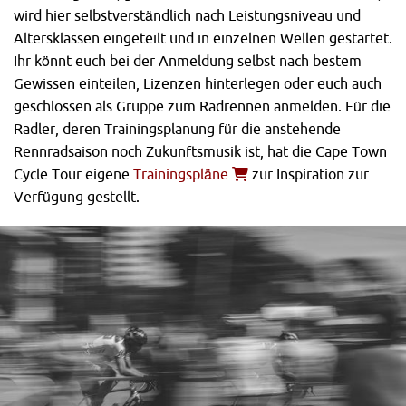
Tretlager, Kassette, Kurbelgarnitur, Kette und Bremsen.
wird hier selbstverständlich nach Leistungsniveau und
Das Schaltwerk ist kompatibel zu SRAM Red,
Altersklassen eingeteilt und in einzelnen Wellen gestartet.
PowerdomeX und PowerGlide Kassetten. Der vordere
Ihr könnt euch bei der Anmeldung selbst nach bestem
Umwerfer ist hingegen kompatibel zu allen gängigen
Gewissen einteilen, Lizenzen hinterlegen oder euch auch
Übersetzungen. Bis jetzt ist zudem nur der Betrieb mit
geschlossen als Gruppe zum Radrennen anmelden. Für die
mechanischen Felgenbremsen möglich. Es ist temporär
Radler, deren Trainingsplanung für die anstehende
auch noch keine Version für hydraulische Felgen- oder
Rennradsaison noch Zukunftsmusik ist, hat die Cape Town
Scheibenbremsen geplant.
Cycle Tour eigene
Trainingspläne
zur Inspiration zur
Verfügung gestellt.
SRAM Red eTap – ab dem Frühjahr
erhältlich
Die komplette Gruppe mit Tretlager, Bremsen,
Kurbelgarnitur, Kette und Kassette wird von SRAM mit
1.992 Gramm angegeben. Die Aero-Version beinhaltet
zudem noch zwei Blips sowie die Blipbox und ist somit ein
paar Gramm schwerer. Zu Kaufen gibt es die SRAM Red
eTap Gruppe vorrausischtlich ab dem Frühjahr 2016. Zu
den genauen Preisen der einzelnen Komponenten können