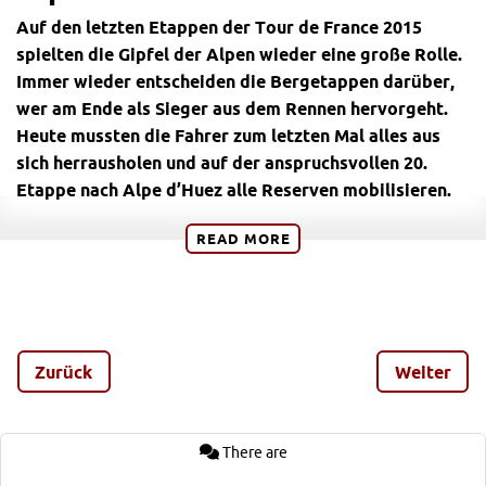
Auf den letzten Etappen der Tour de France 2015
spielten die Gipfel der Alpen wieder eine große Rolle.
Immer wieder entscheiden die Bergetappen darüber,
wer am Ende als Sieger aus dem Rennen hervorgeht.
Heute mussten die Fahrer zum letzten Mal alles aus
sich herrausholen und auf der anspruchsvollen 20.
Etappe nach Alpe d’Huez alle Reserven mobilisieren.
Wir wollen euch mit diesem Artikel einen kleinen
READ
MORE
Überblick über die legendären Streckenabschnitte
verschaffen, auf denen sich die Fahrer an den letzten
Renntagen der Tour de France 2015 behaupten mussten.
Tour de France 2015 und ihre bergige
Zurück
Weiter
Vergangenheit
Seit 1910, als die Route zum ersten Mal in die Pyrenäen
There are
führte, beinhaltet die Tour de France Jahr für Jahr einige
echte Herausforderungen für die Fahrer. Von damals bis