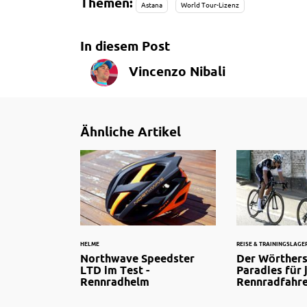
Themen:
Astana
World Tour-Lizenz
In diesem Post
Vincenzo Nibali
Ähnliche Artikel
HELME
REISE & TRAININGSLAGE
Northwave Speedster
Der Wörthers
LTD im Test -
Paradies für 
Rennradhelm
Rennradfahr