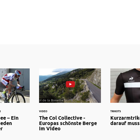
R
VIDEO
TRIKOTS
ee – Ein
The Col Collective -
Kurzarmtrik
jeden
Europas schönste Berge
darauf muss
er
im Video