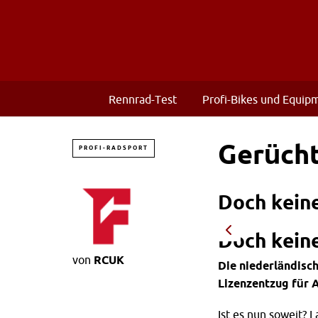
Rennrad-Test
Profi-Bikes und Equip
Gerücht
PROFI-RADSPORT
Doch keine
Doch keine
von
RCUK
Die niederländisc
Lizenzentzug für 
Ist es nun soweit? 