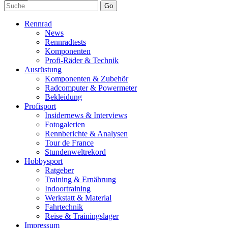
Go
Rennrad
News
Rennradtests
Komponenten
Profi-Räder & Technik
Ausrüstung
Komponenten & Zubehör
Radcomputer & Powermeter
Bekleidung
Profisport
Insidernews & Interviews
Fotogalerien
Rennberichte & Analysen
Tour de France
Stundenweltrekord
Hobbysport
Ratgeber
Training & Ernährung
Indoortraining
Werkstatt & Material
Fahrtechnik
Reise & Trainingslager
Impressum