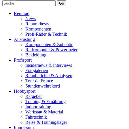
Go
Rennrad
News
Rennradtests
Komponenten
Profi-Räder & Technik
Ausrüstung
Komponenten & Zubehör
Radcomputer & Powermeter
Bekleidung
Profisport
Insidernews & Interviews
Fotogalerien
Rennberichte & Analysen
Tour de France
Stundenweltrekord
Hobbysport
Ratgeber
Training & Ernährung
Indoortraining
Werkstatt & Material
Fahrtechnik
Reise & Trainingslager
Impressum