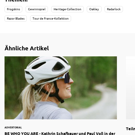
Frogskins
Gewinnspiel
Heritage-Collection
Oakley
Radarlock
Razor Blades
Tour de France-Kollektion
Ähnliche Artikel
ADVERTORIAL
Teil
BE WHO YOU ARE - Kathrin Schafbauer und Paul Voß in der