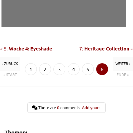
«
5:
Woche 4: Eyeshade
7:
Heritage-Collection
»
‹ ZURÜCK
WEITER ›
1
2
3
4
5
6
« START
ENDE »
7
8
There are
0
comments.
Add yours.
Themen: