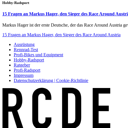
Hobby-Radsport
15 Fragen an Markus Hager, den Sieger des Race Around Austri
Markus Hager ist der erste Deutsche, der das Race Around Austria ge
15 Fragen an Markus Hager, den Sieger des Race Around Austria
Ausrüstung
Rennrad-Test
Profi-Bikes und Equipment
Hobby-Radsport
Ratgeber
Profi-Radsport
Impressum
Datenschutzerklärung | Cookie-Richtlinie