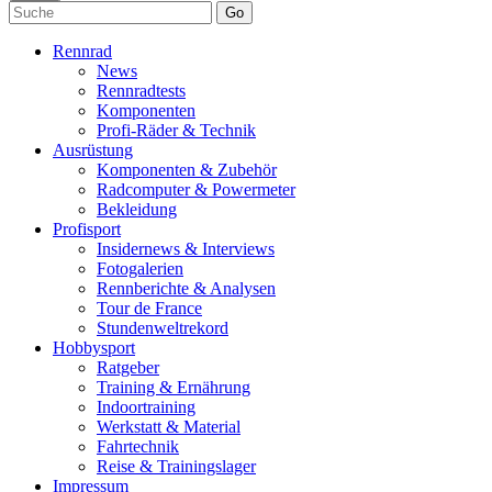
Go
Rennrad
News
Rennradtests
Komponenten
Profi-Räder & Technik
Ausrüstung
Komponenten & Zubehör
Radcomputer & Powermeter
Bekleidung
Profisport
Insidernews & Interviews
Fotogalerien
Rennberichte & Analysen
Tour de France
Stundenweltrekord
Hobbysport
Ratgeber
Training & Ernährung
Indoortraining
Werkstatt & Material
Fahrtechnik
Reise & Trainingslager
Impressum