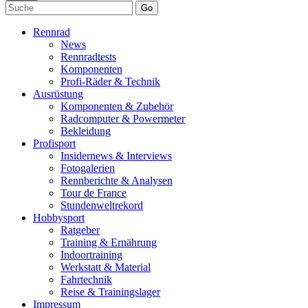
Go
Rennrad
News
Rennradtests
Komponenten
Profi-Räder & Technik
Ausrüstung
Komponenten & Zubehör
Radcomputer & Powermeter
Bekleidung
Profisport
Insidernews & Interviews
Fotogalerien
Rennberichte & Analysen
Tour de France
Stundenweltrekord
Hobbysport
Ratgeber
Training & Ernährung
Indoortraining
Werkstatt & Material
Fahrtechnik
Reise & Trainingslager
Impressum