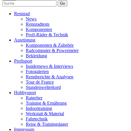
Go
Rennrad
News
Rennradtests
Komponenten
Profi-Räder & Technik
Ausrüstung
Komponenten & Zubehör
Radcomputer & Powermeter
Bekleidung
Profisport
Insidernews & Interviews
Fotogalerien
Rennberichte & Analysen
Tour de France
Stundenweltrekord
Hobbysport
Ratgeber
Training & Ernährung
Indoortraining
Werkstatt & Material
Fahrtechnik
Reise & Trainingslager
Impressum