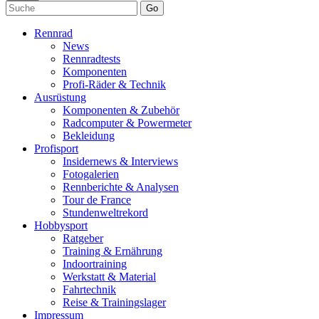
Go
Rennrad
News
Rennradtests
Komponenten
Profi-Räder & Technik
Ausrüstung
Komponenten & Zubehör
Radcomputer & Powermeter
Bekleidung
Profisport
Insidernews & Interviews
Fotogalerien
Rennberichte & Analysen
Tour de France
Stundenweltrekord
Hobbysport
Ratgeber
Training & Ernährung
Indoortraining
Werkstatt & Material
Fahrtechnik
Reise & Trainingslager
Impressum