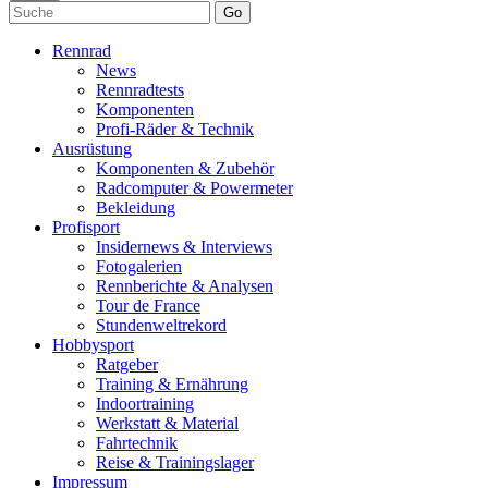
Go
Rennrad
News
Rennradtests
Komponenten
Profi-Räder & Technik
Ausrüstung
Komponenten & Zubehör
Radcomputer & Powermeter
Bekleidung
Profisport
Insidernews & Interviews
Fotogalerien
Rennberichte & Analysen
Tour de France
Stundenweltrekord
Hobbysport
Ratgeber
Training & Ernährung
Indoortraining
Werkstatt & Material
Fahrtechnik
Reise & Trainingslager
Impressum