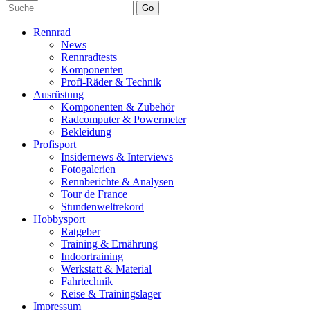
Go
Rennrad
News
Rennradtests
Komponenten
Profi-Räder & Technik
Ausrüstung
Komponenten & Zubehör
Radcomputer & Powermeter
Bekleidung
Profisport
Insidernews & Interviews
Fotogalerien
Rennberichte & Analysen
Tour de France
Stundenweltrekord
Hobbysport
Ratgeber
Training & Ernährung
Indoortraining
Werkstatt & Material
Fahrtechnik
Reise & Trainingslager
Impressum