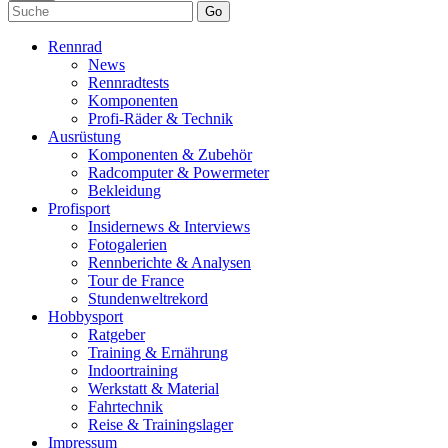
Go
Rennrad
News
Rennradtests
Komponenten
Profi-Räder & Technik
Ausrüstung
Komponenten & Zubehör
Radcomputer & Powermeter
Bekleidung
Profisport
Insidernews & Interviews
Fotogalerien
Rennberichte & Analysen
Tour de France
Stundenweltrekord
Hobbysport
Ratgeber
Training & Ernährung
Indoortraining
Werkstatt & Material
Fahrtechnik
Reise & Trainingslager
Impressum