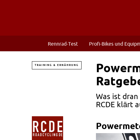
Rennrad-Test
Profi-Bikes und Equip
Powerme
TRAINING & ERNÄHRUNG
Ratgeb
Was ist dran
RCDE klärt au
Powermete