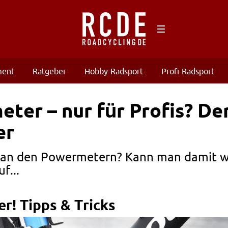
ment
Ratgeber
Hobby-Radsport
Profi-Radsport
ter – nur für Profis? D
er
 an den Powermetern? Kann man damit wir
f...
r! Tipps & Tricks