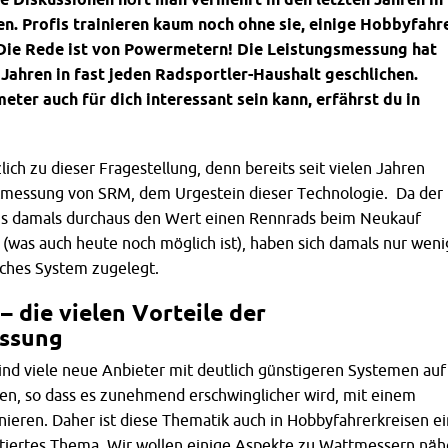
n. Profis trainieren kaum noch ohne sie, einige Hobbyfahr
 Die Rede ist von Powermetern! Die Leistungsmessung hat
n Jahren in fast jeden Radsportler-Haushalt geschlichen.
er auch für dich interessant sein kann, erfährst du in
ich zu dieser Fragestellung, denn bereits seit vielen Jahren
messung von SRM, dem Urgestein dieser Technologie. Da der
ms damals durchaus den Wert einen Rennrads beim Neukauf
(was auch heute noch möglich ist), haben sich damals nur wen
lches System zugelegt.
 die vielen Vorteile der
ssung
 sind viele neue Anbieter mit deutlich günstigeren Systemen auf
, so dass es zunehmend erschwinglicher wird, mit einem
ieren. Daher ist diese Thematik auch in Hobbyfahrerkreisen ei
utiertes Thema. Wir wollen einige Aspekte zu Wattmessern näh