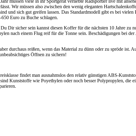
hr müssen viele in ihr Sportgerät verliebte Radsportler live mit ans
lässt. Wir müssen also zwischen den wenig eleganten Hartschalenkof
sind und sich gut greifen lassen. Das Standardmodell gibt es bei viel
-650 Euro zu Buche schlagen.
u Dir sicher sein kannst diesen Koffer für die nächsten 10 Jahre zu nu
pylen nach einem Flug reif für die Tonne sein. Beschädigungen bei der 
aber durchaus reißen, wenn das Material zu dünn oder zu spröde ist. Au
unbeabsichtiges Öffnen zu sichern!
Preisklasse findet man ausnahmslos den relativ günstigen ABS-Kunststoff
ind Kunststoffe wie Poyethylen oder noch besser Polypropylen, die ei
parieren.