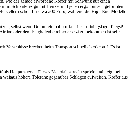
ehen, wie der gerade erworbene Koffer mit Schwung auf einen
fern im Schrankdesign mit Henkel und jenen ergonomisch geformten
en Herstellern schon für etwa 200 Euro, während die High-End-Modelle
tzen, selbst wenn Du nur einmal pro Jahr ins Trainingslager fliegst!
Airline oder dem Flughafenbetreiber ersetzt zu bekommen ist sehr
ch Verschlüsse brechen beim Transport schnell ab oder auf. Es ist
 als Hauptmaterial. Dieses Material ist recht spröde und neigt bei
n weitaus höhere Toleranz gegenüber Schlägen aufweisen. Koffer aus