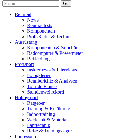
Go
Rennrad
News
Rennradtests
Komponenten
Profi-Räder & Technik
Ausrüstung
Komponenten & Zubehör
Radcomputer & Powermeter
Bekleidung
Profisport
Insidernews & Interviews
Fotogalerien
Rennberichte & Analysen
Tour de France
Stundenweltrekord
Hobbysport
Ratgeber
Training & Ernährung
Indoortraining
Werkstatt & Material
Fahrtechnik
Reise & Trainingslager
Impressum