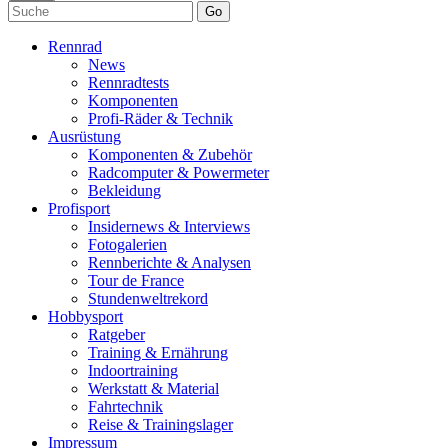
Go
Rennrad
News
Rennradtests
Komponenten
Profi-Räder & Technik
Ausrüstung
Komponenten & Zubehör
Radcomputer & Powermeter
Bekleidung
Profisport
Insidernews & Interviews
Fotogalerien
Rennberichte & Analysen
Tour de France
Stundenweltrekord
Hobbysport
Ratgeber
Training & Ernährung
Indoortraining
Werkstatt & Material
Fahrtechnik
Reise & Trainingslager
Impressum