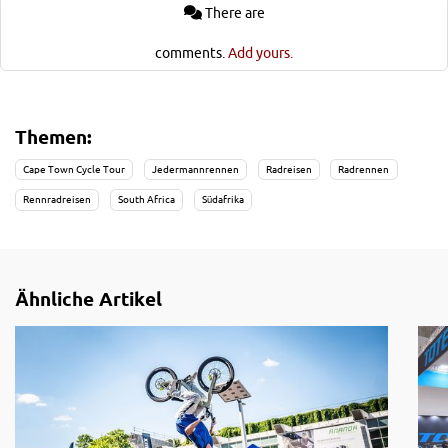
There are
comments.
Add yours.
Themen:
Cape Town Cycle Tour
Jedermannrennen
Radreisen
Radrennen
Rennradreisen
South Africa
Südafrika
Ähnliche Artikel