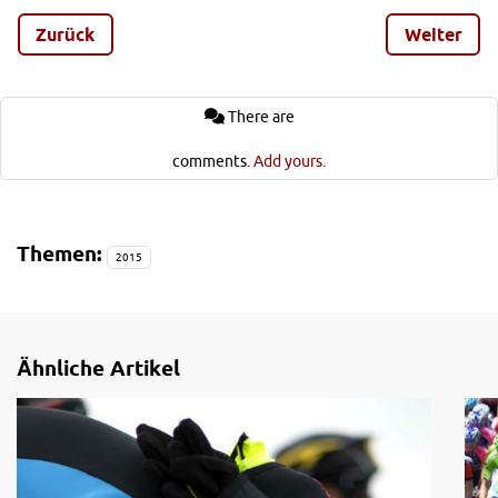
Warum also nicht mal gute Vorsätze für das neue Jahr, die
Spaß und eine gewisse Pflicht miteinander verbinden?
Zurück
Weiter
Auf den folgenden Seiten stellen wir dir fünf Ideen für
gute Vorsätze rund um dein Bike und dich vor.
There are
comments.
Add yours.
Themen:
2015
Ähnliche Artikel