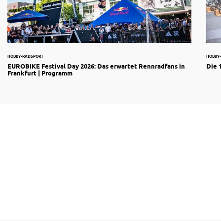
HOBBY-RADSPORT
HOBBY
EUROBIKE Festival Day 2026: Das erwartet Rennradfans in
Die 
Frankfurt | Programm