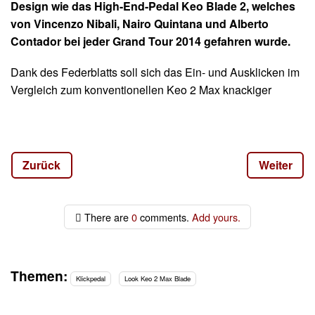
Design wie das High-End-Pedal Keo Blade 2, welches
von Vincenzo Nibali, Nairo Quintana und Alberto
Contador bei jeder Grand Tour 2014 gefahren wurde.
Dank des Federblatts soll sich das Ein- und Ausklicken im
Vergleich zum konventionellen Keo 2 Max knackiger
anfühlen.
Das Federblatt des Flaggschiffs Keo Blade 2 besteht aus
reinen Carbon-Fasern. Im Gegensatz dazu besteht das
Zurück
Weiter
Blatt des Keo 2 Max Blade aus einem Carbon-Gemisch.
Auf der nächsten Seite gibt es mehr technische Details
There are
0
comments.
Add yours.
zum Pedal.
Themen:
Klickpedal
Look Keo 2 Max Blade