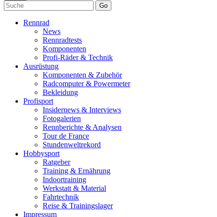
Go
Rennrad
News
Rennradtests
Komponenten
Profi-Räder & Technik
Ausrüstung
Komponenten & Zubehör
Radcomputer & Powermeter
Bekleidung
Profisport
Insidernews & Interviews
Fotogalerien
Rennberichte & Analysen
Tour de France
Stundenweltrekord
Hobbysport
Ratgeber
Training & Ernährung
Indoortraining
Werkstatt & Material
Fahrtechnik
Reise & Trainingslager
Impressum