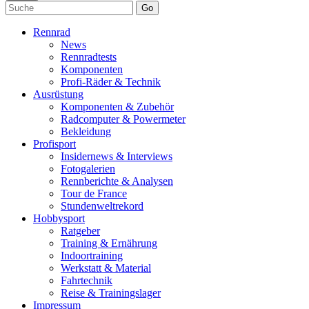
Go
Rennrad
News
Rennradtests
Komponenten
Profi-Räder & Technik
Ausrüstung
Komponenten & Zubehör
Radcomputer & Powermeter
Bekleidung
Profisport
Insidernews & Interviews
Fotogalerien
Rennberichte & Analysen
Tour de France
Stundenweltrekord
Hobbysport
Ratgeber
Training & Ernährung
Indoortraining
Werkstatt & Material
Fahrtechnik
Reise & Trainingslager
Impressum