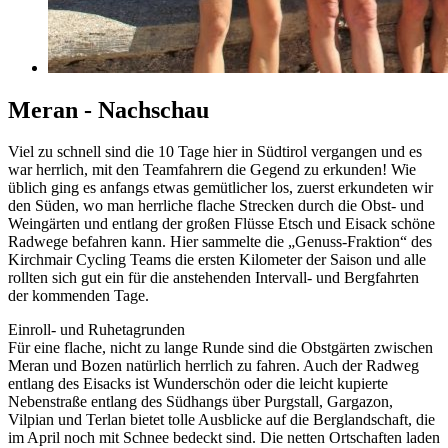
Meran - Nachschau
Viel zu schnell sind die 10 Tage hier in Südtirol vergangen und es
war herrlich, mit den Teamfahrern die Gegend zu erkunden! Wie
üblich ging es anfangs etwas gemütlicher los, zuerst erkundeten wir
den Süden, wo man herrliche flache Strecken durch die Obst- und
Weingärten und entlang der großen Flüsse Etsch und Eisack schöne
Radwege befahren kann. Hier sammelte die „Genuss-Fraktion“ des
Kirchmair Cycling Teams die ersten Kilometer der Saison und alle
rollten sich gut ein für die anstehenden Intervall- und Bergfahrten
der kommenden Tage.
Einroll- und Ruhetagrunden
Für eine flache, nicht zu lange Runde sind die Obstgärten zwischen
Meran und Bozen natürlich herrlich zu fahren. Auch der Radweg
entlang des Eisacks ist Wunderschön oder die leicht kupierte
Nebenstraße entlang des Südhangs über Purgstall, Gargazon,
Vilpian und Terlan bietet tolle Ausblicke auf die Berglandschaft, die
im April noch mit Schnee bedeckt sind. Die netten Ortschaften laden