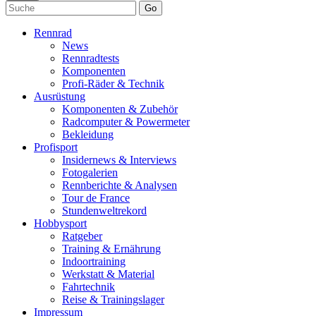
Go
Rennrad
News
Rennradtests
Komponenten
Profi-Räder & Technik
Ausrüstung
Komponenten & Zubehör
Radcomputer & Powermeter
Bekleidung
Profisport
Insidernews & Interviews
Fotogalerien
Rennberichte & Analysen
Tour de France
Stundenweltrekord
Hobbysport
Ratgeber
Training & Ernährung
Indoortraining
Werkstatt & Material
Fahrtechnik
Reise & Trainingslager
Impressum