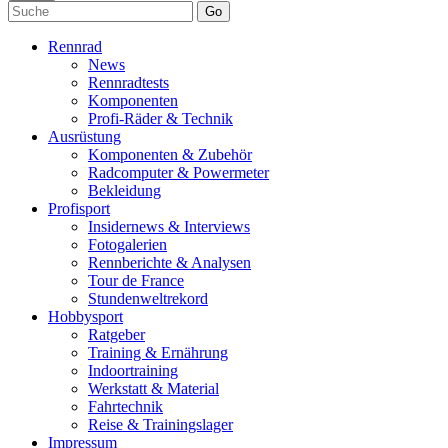
Go
Rennrad
News
Rennradtests
Komponenten
Profi-Räder & Technik
Ausrüstung
Komponenten & Zubehör
Radcomputer & Powermeter
Bekleidung
Profisport
Insidernews & Interviews
Fotogalerien
Rennberichte & Analysen
Tour de France
Stundenweltrekord
Hobbysport
Ratgeber
Training & Ernährung
Indoortraining
Werkstatt & Material
Fahrtechnik
Reise & Trainingslager
Impressum