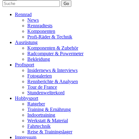
Go
Rennrad
News
Rennradtests
Komponenten
Profi-Räder & Technik
Ausrüstung
Komponenten & Zubehör
Radcomputer & Powermeter
Bekleidung
Profisport
Insidernews & Interviews
Fotogalerien
Rennberichte & Analysen
Tour de France
Stundenweltrekord
Hobbysport
Ratgeber
Training & Ernährung
Indoortraining
Werkstatt & Material
Fahrtechnik
Reise & Trainingslager
Impressum