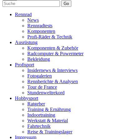
Go
Rennrad
News
Rennradtests
Komponenten
Profi-Räder & Technik
Ausrüstung
Komponenten & Zubehör
Radcomputer & Powermeter
Bekleidung
Profisport
Insidernews & Interviews
Fotogalerien
Rennberichte & Analysen
Tour de France
Stundenweltrekord
Hobbysport
Ratgeber
Training & Ernährung
Indoortraining
Werkstatt & Material
Fahrtechnik
Reise & Trainingslager
Impressum