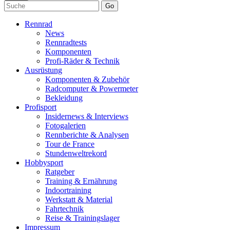
Go
Rennrad
News
Rennradtests
Komponenten
Profi-Räder & Technik
Ausrüstung
Komponenten & Zubehör
Radcomputer & Powermeter
Bekleidung
Profisport
Insidernews & Interviews
Fotogalerien
Rennberichte & Analysen
Tour de France
Stundenweltrekord
Hobbysport
Ratgeber
Training & Ernährung
Indoortraining
Werkstatt & Material
Fahrtechnik
Reise & Trainingslager
Impressum