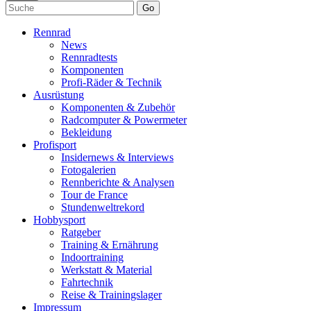
Go
Rennrad
News
Rennradtests
Komponenten
Profi-Räder & Technik
Ausrüstung
Komponenten & Zubehör
Radcomputer & Powermeter
Bekleidung
Profisport
Insidernews & Interviews
Fotogalerien
Rennberichte & Analysen
Tour de France
Stundenweltrekord
Hobbysport
Ratgeber
Training & Ernährung
Indoortraining
Werkstatt & Material
Fahrtechnik
Reise & Trainingslager
Impressum