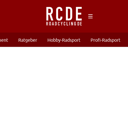
ment
Ratgeber
Hobby-Radsport
Profi-Radsport