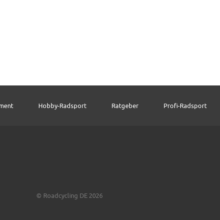
pment
Hobby-Radsport
Ratgeber
Profi-Radsport
© Roadcycling DE 2026