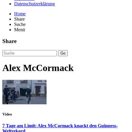
Datenschutzerklärung
Home
Share
Suche
Menü
Share
Go
Alex McCormack
Video
7 Tage am Limit: Alex McCormack knackt den Guinness-
Weltrekord