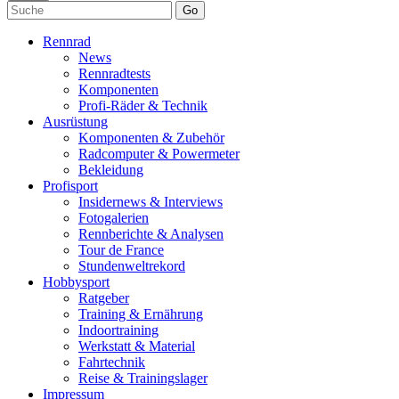
Go
Rennrad
News
Rennradtests
Komponenten
Profi-Räder & Technik
Ausrüstung
Komponenten & Zubehör
Radcomputer & Powermeter
Bekleidung
Profisport
Insidernews & Interviews
Fotogalerien
Rennberichte & Analysen
Tour de France
Stundenweltrekord
Hobbysport
Ratgeber
Training & Ernährung
Indoortraining
Werkstatt & Material
Fahrtechnik
Reise & Trainingslager
Impressum