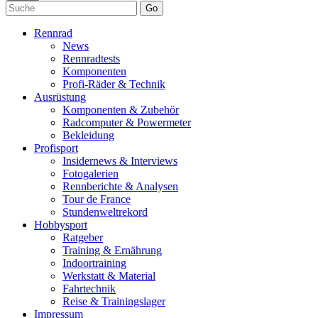
Go
Rennrad
News
Rennradtests
Komponenten
Profi-Räder & Technik
Ausrüstung
Komponenten & Zubehör
Radcomputer & Powermeter
Bekleidung
Profisport
Insidernews & Interviews
Fotogalerien
Rennberichte & Analysen
Tour de France
Stundenweltrekord
Hobbysport
Ratgeber
Training & Ernährung
Indoortraining
Werkstatt & Material
Fahrtechnik
Reise & Trainingslager
Impressum