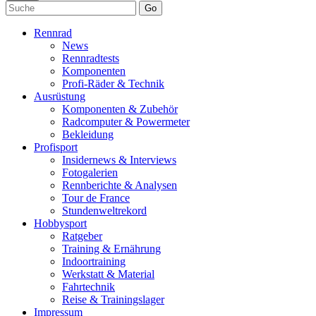
Go
Rennrad
News
Rennradtests
Komponenten
Profi-Räder & Technik
Ausrüstung
Komponenten & Zubehör
Radcomputer & Powermeter
Bekleidung
Profisport
Insidernews & Interviews
Fotogalerien
Rennberichte & Analysen
Tour de France
Stundenweltrekord
Hobbysport
Ratgeber
Training & Ernährung
Indoortraining
Werkstatt & Material
Fahrtechnik
Reise & Trainingslager
Impressum