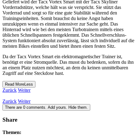
Geliefert wird der Tacx Vortex Smart mit der Tacx Skyliner
Vorderradstütze, welche hält was sie verspricht. Sie stützt das
Vorderrad und sorgt so für eine gute Stabilität während den
Trainingseinheiten. Somit brauchst du keine Angst haben
umzukippen wenn es einmal intensiver zur Sache geht. Das
Hinterrad wird wie bei den meisten Turbotrainern mittels eines
üblichen Schnellspanners festgeklemmt. Das Schnellverschluss-
System funktioniert absolut zuverlässig, lässt sich individuell auf die
meisten Bikes einstellen und bietet ihnen einen festen Sitz.
Da der Tacx Vortex Smart ein elektromagnetischer Trainer ist,
benötigt er eine Stromquelle. Das musst du bedenken, sofern du ihn
an einem Platz nutzen möchtest, an dem du keinen unmittelbaren
Zugriff auf eine Steckdose hast.
Read
More
Less
Zurück
Weiter
Zurück
Weiter
There are
0
comments.
Add yours.
Hide them.
Share
Themen: