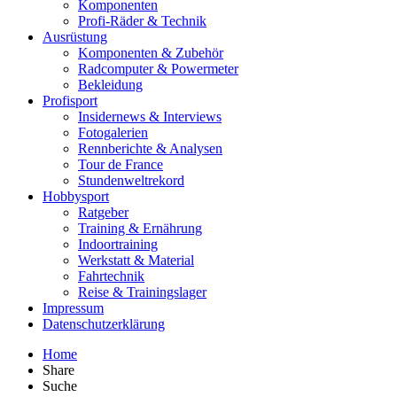
Komponenten
Profi-Räder & Technik
Ausrüstung
Komponenten & Zubehör
Radcomputer & Powermeter
Bekleidung
Profisport
Insidernews & Interviews
Fotogalerien
Rennberichte & Analysen
Tour de France
Stundenweltrekord
Hobbysport
Ratgeber
Training & Ernährung
Indoortraining
Werkstatt & Material
Fahrtechnik
Reise & Trainingslager
Impressum
Datenschutzerklärung
Home
Share
Suche