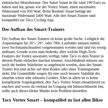
elektrischer Motorbremse. Der Satori Smart ist für rund 199 Euro zu
haben und hat, genau wie der Vortex Smart, einen maximalen
Widerstand von 950 Watt. Beim Bushido Smart beträgt der
maximale Widerstand 1400 Watt. Alle drei Smart-Trainer sind
kompatibel zur Tacx Cycling App.
Der Aufbau des Smart-Trainers
Der Aufbau des Smart-Trainers ist keine große Sache. Lediglich die
Anpassungen für 26“-, 29“- oder 700c-Laufräder müssen mittels
zwei Sechskantschrauben vorgenommen werden und sind ein wenig
mühsam. Gerade wenn man bedenkt, über welche High-Tech-
Features der Vortex ansonsten verfügt, hätte Tacx es dem Nutzer in
diesem Punkt einfacher machen können. Anschließend müssen nur
noch die beiden Stützbeine so angebracht werden, dass der Smart-
Trainer fest und sicher auf dem Boden oder einer Trainingsmatte
steht. Die Gummifüße sorgen für eine noch bessere Stabilität des
ohnehin schon sehr robusten Gerätes. Alles in allem ist es keine
komplizierte Angelegenheit, den Tacx Vortex Smart einsatzbereit zu
machen und wenn du vertraut im Umgang mit Inbusschlüsseln bist,
sollte auch dieses kleine Manko kein Problem darstellen.
Tacx Vortex Smart – kompatibel zu fast allen Bikes