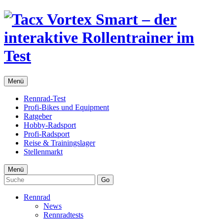
Menü
Rennrad-Test
Profi-Bikes und Equipment
Ratgeber
Hobby-Radsport
Profi-Radsport
Reise & Trainingslager
Stellenmarkt
Menü
Go
Rennrad
News
Rennradtests